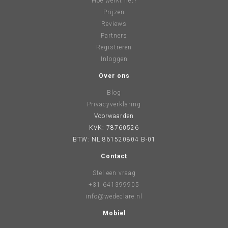
Hoe werkt het?
Prijzen
Reviews
Partners
Registreren
Inloggen
Over ons
Blog
Privacyverklaring
Voorwaarden
KVK: 78760526
BTW: NL 861520804 B-01
Contact
Stel een vraag
+31 641399905
info@wedeclare.nl
Mobiel