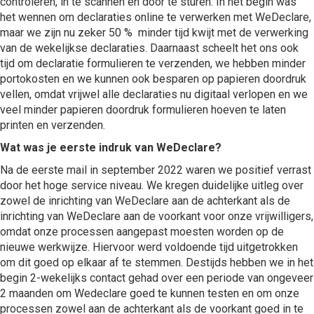
controleren, in te scannen en door te sturen. In het begin was
het wennen om declaraties online te verwerken met WeDeclare,
maar we zijn nu zeker 50 % minder tijd kwijt met de verwerking
van de wekelijkse declaraties. Daarnaast scheelt het ons ook
tijd om declaratie formulieren te verzenden, we hebben minder
portokosten en we kunnen ook besparen op papieren doordruk
vellen, omdat vrijwel alle declaraties nu digitaal verlopen en we
veel minder papieren doordruk formulieren hoeven te laten
printen en verzenden.
Wat was je eerste indruk van WeDeclare?
Na de eerste mail in september 2022 waren we positief verrast
door het hoge service niveau. We kregen duidelijke uitleg over
zowel de inrichting van WeDeclare aan de achterkant als de
inrichting van WeDeclare aan de voorkant voor onze vrijwilligers,
omdat onze processen aangepast moesten worden op de
nieuwe werkwijze. Hiervoor werd voldoende tijd uitgetrokken
om dit goed op elkaar af te stemmen. Destijds hebben we in het
begin 2-wekelijks contact gehad over een periode van ongeveer
2 maanden om Wedeclare goed te kunnen testen en om onze
processen zowel aan de achterkant als de voorkant goed in te