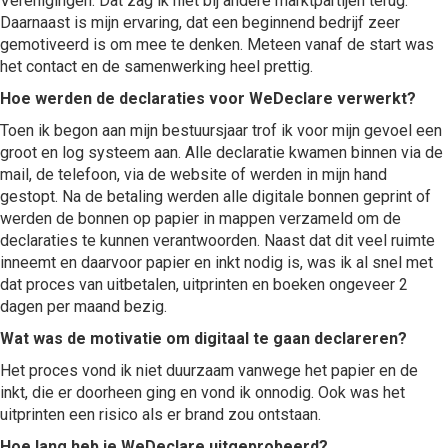
Verenigingen. Dat zag ik niet bij andere marktpartijen terug.
Daarnaast is mijn ervaring, dat een beginnend bedrijf zeer
gemotiveerd is om mee te denken. Meteen vanaf de start was
het contact en de samenwerking heel prettig.
Hoe werden de declaraties voor WeDeclare verwerkt?
Toen ik begon aan mijn bestuursjaar trof ik voor mijn gevoel een
groot en log systeem aan. Alle declaratie kwamen binnen via de
mail, de telefoon, via de website of werden in mijn hand
gestopt. Na de betaling werden alle digitale bonnen geprint of
werden de bonnen op papier in mappen verzameld om de
declaraties te kunnen verantwoorden. Naast dat dit veel ruimte
inneemt en daarvoor papier en inkt nodig is, was ik al snel met
dat proces van uitbetalen, uitprinten en boeken ongeveer 2
dagen per maand bezig.
Wat was de motivatie om digitaal te gaan declareren?
Het proces vond ik niet duurzaam vanwege het papier en de
inkt, die er doorheen ging en vond ik onnodig. Ook was het
uitprinten een risico als er brand zou ontstaan.
Hoe lang heb je WeDeclare uitgeprobeerd?