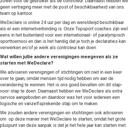
zowel voor de gebruiker als de controleur. Daarnaast hebben we
geen vertraging meer met de post of beschikbaarheid van ons
team op kantoor.
WeDeclare is online 24 uur per dag en wereldwijd beschikbaar
als er een internetverbinding is. Onze Topsport coaches zijn wel
eens in het buitenland voor een internationaal- of paralympisch
sporttoernooi en dan is het handig dat je toch je declaraties kan
verwerken en/of je werk als controleur kan doen.
Wat willen jullie andere verenigingen meegeven als ze
starten met WeDeclare?
We adviseren verenigingen of stichtingen om niet in een keer
over te gaan, omdat mensen tijd nodig hebben om aan de
verandering te wennen. Het is ons goed bevallen om dit stap-
voor-stap te doen. Daarnaast hebben we WeDeclare als extra
service aangeboden en daardoor was het voor iedereen een
logische en vanzelfsprekende stap om te maken.
We zouden andere verenigingen en stichtingen ook adviseren
om op deze manier met WeDeclare te starten, omdat het grote
pluspunt van deze aanpak is dat je het hele jaar kan starten met