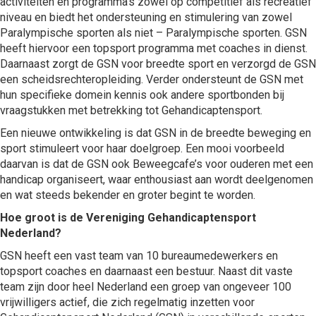
activiteiten en programma’s zowel op competitief als recreatief
niveau en biedt het ondersteuning en stimulering van zowel
Paralympische sporten als niet – Paralympische sporten. GSN
heeft hiervoor een topsport programma met coaches in dienst.
Daarnaast zorgt de GSN voor breedte sport en verzorgd de GSN
een scheidsrechteropleiding. Verder ondersteunt de GSN met
hun specifieke domein kennis ook andere sportbonden bij
vraagstukken met betrekking tot Gehandicaptensport.
Een nieuwe ontwikkeling is dat GSN in de breedte beweging en
sport stimuleert voor haar doelgroep. Een mooi voorbeeld
daarvan is dat de GSN ook Beweegcafe’s voor ouderen met een
handicap organiseert, waar enthousiast aan wordt deelgenomen
en wat steeds bekender en groter begint te worden.
Hoe groot is de Vereniging Gehandicaptensport
Nederland?
GSN heeft een vast team van 10 bureaumedewerkers en
topsport coaches en daarnaast een bestuur. Naast dit vaste
team zijn door heel Nederland een groep van ongeveer 100
vrijwilligers actief, die zich regelmatig inzetten voor