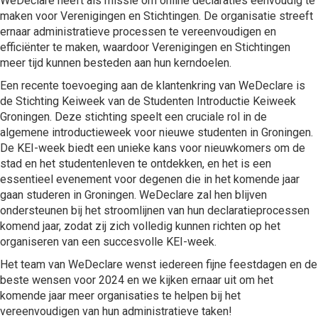
WeDeclare heeft als missie om online declaraties eenvoudig te
maken voor Verenigingen en Stichtingen. De organisatie streeft
ernaar administratieve processen te vereenvoudigen en
efficiënter te maken, waardoor Verenigingen en Stichtingen
meer tijd kunnen besteden aan hun kerndoelen.
Een recente toevoeging aan de klantenkring van WeDeclare is
de Stichting Keiweek van de Studenten Introductie Keiweek
Groningen. Deze stichting speelt een cruciale rol in de
algemene introductieweek voor nieuwe studenten in Groningen.
De KEI-week biedt een unieke kans voor nieuwkomers om de
stad en het studentenleven te ontdekken, en het is een
essentieel evenement voor degenen die in het komende jaar
gaan studeren in Groningen. WeDeclare zal hen blijven
ondersteunen bij het stroomlijnen van hun declaratieprocessen
komend jaar, zodat zij zich volledig kunnen richten op het
organiseren van een succesvolle KEI-week.
Het team van WeDeclare wenst iedereen fijne feestdagen en de
beste wensen voor 2024 en we kijken ernaar uit om het
komende jaar meer organisaties te helpen bij het
vereenvoudigen van hun administratieve taken!