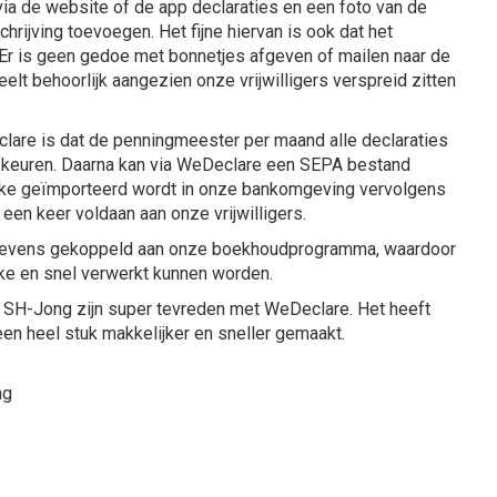
via de website of de app declaraties en een foto van de
hrijving toevoegen. Het fijne hiervan is ook dat het
 Er is geen gedoe met bonnetjes afgeven of mailen naar de
elt behoorlijk aangezien onze vrijwilligers verspreid zitten
clare is dat de penningmeester per maand alle declaraties
fkeuren. Daarna kan via WeDeclare een SEPA bestand
e geïmporteerd wordt in onze bankomgeving vervolgens
 een keer voldaan aan onze vrijwilligers.
tevens gekoppeld aan onze boekhoudprogramma, waardoor
jke en snel verwerkt kunnen worden.
s SH-Jong zijn super tevreden met WeDeclare. Het heeft
en heel stuk makkelijker en sneller gemaakt.
ng