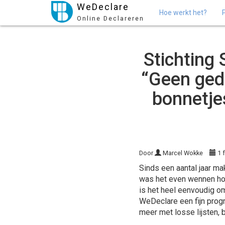
WeDeclare
Hoe werkt het?
Online Declareren
Stichting
“Geen gedo
bonnetje
Door
Marcel Wokke
1 
Sinds een aantal jaar ma
was het even wennen ho
is het heel eenvoudig om 
WeDeclare een fijn prog
meer met losse lijsten, 