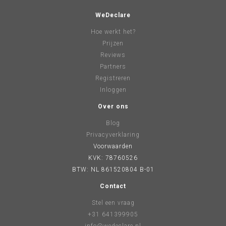
WeDeclare
Hoe werkt het?
Prijzen
Reviews
Partners
Registreren
Inloggen
Over ons
Blog
Privacyverklaring
Voorwaarden
KVK: 78760526
BTW: NL 861520804 B-01
Contact
Stel een vraag
+31 641399905