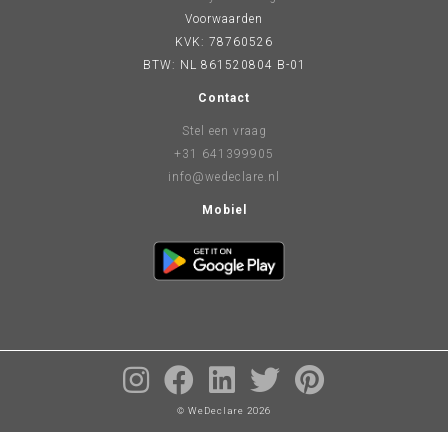
Voorwaarden
KVK: 78760526
BTW: NL 861520804 B-01
Contact
Stel een vraag
+31 641399905
info@wedeclare.nl
Mobiel
© WeDeclare 2026